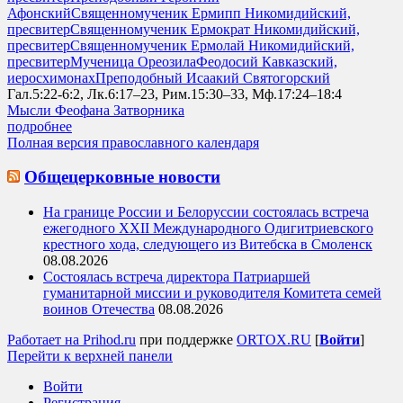
Афонский
Священномученик Ермипп Никомидийский,
пресвитер
Священномученик Ермократ Никомидийский,
пресвитер
Священномученик Ермолай Никомидийский,
пресвитер
Мученица Ореозила
Феодосий Кавказский,
иеросхимонах
Преподобный Исаакий Святогорский
Гал.5:22-6:2, Лк.6:17–23, Рим.15:30–33, Мф.17:24–18:4
Мысли Феофана Затворника
подробнее
Полная версия православного календаря
Общецерковные новости
На границе России и Белоруссии состоялась встреча
ежегодного XXII Международного Одигитриевского
крестного хода, следующего из Витебска в Смоленск
08.08.2026
Состоялась встреча директора Патриаршей
гуманитарной миссии и руководителя Комитета семей
воинов Отечества
08.08.2026
Работает на Prihod.ru
при поддержке
ORTOX.RU
[
Войти
]
Перейти к верхней панели
Войти
Регистрация