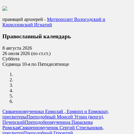
правящий архиерей -
Mитрополит Вологодский и
Кирилловский Игнатий
Православный календарь
8 августа 2026
26 июля 2026 (по ст.ст.)
Суббота
Седмица 10-я по Пятидесятнице
Священномученики Ермолай , Ермипп и Ермократ,
пресвитеры
Преподобный Моисей Угрин (венгр),
Печерский
Преподобномученица Параскева
Римская
Священномученик Сергий Стрельников,
пресвитер
Преподобный Геронтий