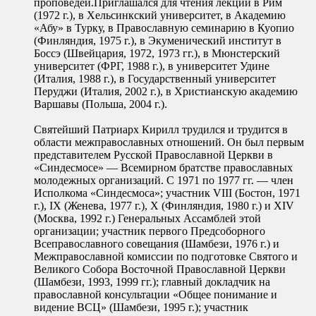
проповедей.Приглашался для чтения лекций в Рим
(1972 г.), в Хельсинкский университет, в Академию
«Абу» в Турку, в Православную семинарию в Куопио
(Финляндия, 1975 г.), в Экуменический институт в
Боссэ (Швейцария, 1972, 1973 гг.), в Мюнстерский
университет (ФРГ, 1988 г.), в университет Удине
(Италия, 1988 г.), в Государственный университет
Перуджи (Италия, 2002 г.), в Христианскую академию
Варшавы (Польша, 2004 г.).
Святейший Патриарх Кирилл трудился и трудится в
области межправославных отношений. Он был первым
представителем Русской Православной Церкви в
«Синдесмосе» — Всемирном братстве православных
молодежных организаций. С 1971 по 1977 гг. — член
Исполкома «Синдесмоса»; участник VIII (Бостон, 1971
г.), IX (Женева, 1977 г.), Х (Финляндия, 1980 г.) и XIV
(Москва, 1992 г.) Генеральных Ассамблей этой
организации; участник первого Предсоборного
Всеправославного совещания (Шамбези, 1976 г.) и
Межправославной комиссии по подготовке Святого и
Великого Собора Восточной Православной Церкви
(Шамбези, 1993, 1999 гг.); главный докладчик на
православной консультации «Общее понимание и
видение ВСЦ» (Шамбези, 1995 г.); участник