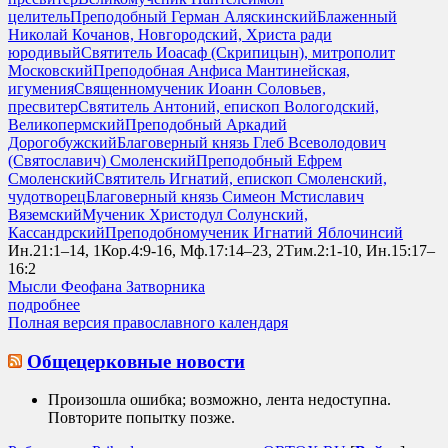
целитель
Преподобный Герман Аляскинский
Блаженный
Николай Кочанов, Новгородский, Христа ради
юродивый
Святитель Иоасаф (Скрипицын), митрополит
Московский
Преподобная Анфиса Мантинейская,
игумения
Священномученик Иоанн Соловьев,
пресвитер
Святитель Антоний, епископ Вологодский,
Великопермский
Преподобный Аркадий
Дорогобужский
Благоверный князь Глеб Всеволодович
(Святославич) Смоленский
Преподобный Ефрем
Смоленский
Святитель Игнатий, епископ Смоленский,
чудотворец
Благоверный князь Симеон Мстиславич
Вяземский
Мученик Христодул Солунский,
Кассандрский
Преподобномученик Игнатий Яблочинсий
Ин.21:1–14, 1Кор.4:9-16, Мф.17:14–23, 2Тим.2:1-10, Ин.15:17–
16:2
Мысли Феофана Затворника
подробнее
Полная версия православного календаря
Общецерковные новости
Произошла ошибка; возможно, лента недоступна.
Повторите попытку позже.