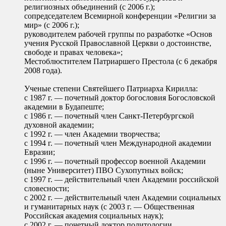
религиозных объединений (с 2006 г.);
сопредседателем Всемирной конференции «Религии за
мир» (с 2006 г.);
руководителем рабочей группы по разработке «Основ
учения Русской Православной Церкви о достоинстве,
свободе и правах человека»;
Местоблюстителем Патриаршего Престола (с 6 декабря
2008 года).
Ученые степени Святейшего Патриарха Кирилла:
с 1987 г. — почетный доктор богословия Богословской
академии в Будапеште;
с 1986 г. — почетный член Санкт-Петербургской
духовной академии;
с 1992 г. — член Академии творчества;
с 1994 г. — почетный член Международной академии
Евразии;
с 1996 г. — почетный профессор военной Академии
(ныне Университет) ПВО Сухопутных войск;
с 1997 г. — действительный член Академии российской
словесности;
с 2002 г. — действительный член Академии социальных
и гуманитарных наук (с 2003 г. — Общественная
Российская академия социальных наук);
с 2002 г. — почетный доктор политологии