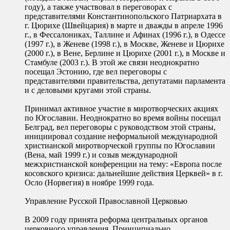
году), а также участвовал в переговорах с
представителями Константинопольского Патриархата в
г. Цюрихе (Швейцария) в марте и дважды в апреле 1996
г., в Фессалониках, Таллине и Афинах (1996 г.), в Одессе
(1997 г.), в Женеве (1998 г.), в Москве, Женеве и Цюрихе
(2000 г.), в Вене, Берлине и Цюрихе (2001 г.), в Москве и
Стамбуле (2003 г.). В этой же связи неоднократно
посещал Эстонию, где вел переговоры с
представителями правительства, депутатами парламента
и с деловыми кругами этой страны.
Принимал активное участие в миротворческих акциях
по Югославии. Неоднократно во время войны посещал
Белград, вел переговоры с руководством этой страны,
инициировал создание неформальной международной
христианской миротворческой группы по Югославии
(Вена, май 1999 г.) и созыв международной
межхристианской конференции на тему: «Европа после
косовского кризиса: дальнейшие действия Церквей» в г.
Осло (Норвегия) в ноябре 1999 года.
Управление Русской Православной Церковью
В 2009 году принята реформа центральных органов
церковного управления. Принципиально