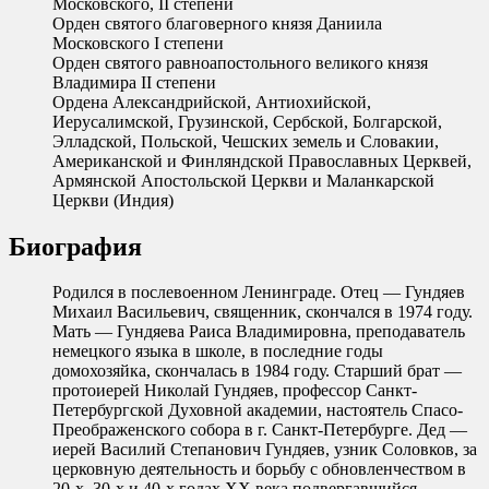
Московского, II степени
Орден святого благоверного князя Даниила
Московского I степени
Орден святого равноапостольного великого князя
Владимира II степени
Ордена Александрийской, Антиохийской,
Иерусалимской, Грузинской, Сербской, Болгарской,
Элладской, Польской, Чешских земель и Словакии,
Американской и Финляндской Православных Церквей,
Армянской Апостольской Церкви и Маланкарской
Церкви (Индия)
Биография
Родился в послевоенном Ленинграде. Отец — Гундяев
Михаил Васильевич, священник, скончался в 1974 году.
Мать — Гундяева Раиса Владимировна, преподаватель
немецкого языка в школе, в последние годы
домохозяйка, скончалась в 1984 году. Старший брат —
протоиерей Николай Гундяев, профессор Санкт-
Петербургской Духовной академии, настоятель Спасо-
Преображенского собора в г. Санкт-Петербурге. Дед —
иерей Василий Степанович Гундяев, узник Соловков, за
церковную деятельность и борьбу с обновленчеством в
20-х, 30-х и 40-х годах ХХ века подвергавшийся