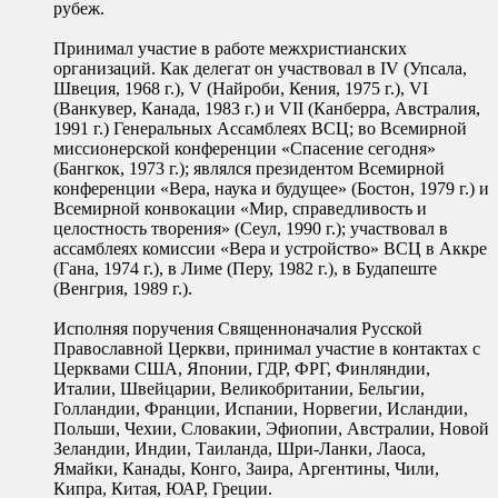
рубеж.
Принимал участие в работе межхристианских
организаций. Как делегат он участвовал в IV (Упсала,
Швеция, 1968 г.), V (Найроби, Кения, 1975 г.), VI
(Ванкувер, Канада, 1983 г.) и VII (Канберра, Австралия,
1991 г.) Генеральных Ассамблеях ВСЦ; во Всемирной
миссионерской конференции «Спасение сегодня»
(Бангкок, 1973 г.); являлся президентом Всемирной
конференции «Вера, наука и будущее» (Бостон, 1979 г.) и
Всемирной конвокации «Мир, справедливость и
целостность творения» (Сеул, 1990 г.); участвовал в
ассамблеях комиссии «Вера и устройство» ВСЦ в Аккре
(Гана, 1974 г.), в Лиме (Перу, 1982 г.), в Будапеште
(Венгрия, 1989 г.).
Исполняя поручения Священноначалия Русской
Православной Церкви, принимал участие в контактах с
Церквами США, Японии, ГДР, ФРГ, Финляндии,
Италии, Швейцарии, Великобритании, Бельгии,
Голландии, Франции, Испании, Норвегии, Исландии,
Польши, Чехии, Словакии, Эфиопии, Австралии, Новой
Зеландии, Индии, Таиланда, Шри-Ланки, Лаоса,
Ямайки, Канады, Конго, Заира, Аргентины, Чили,
Кипра, Китая, ЮАР, Греции.