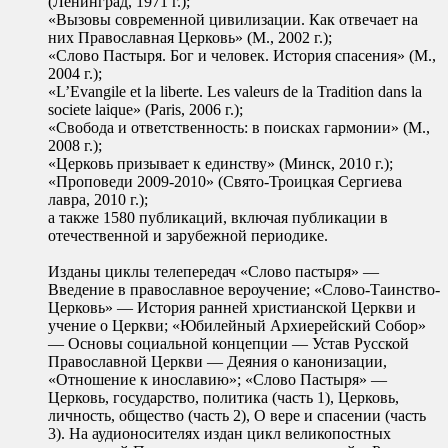
(Ленинград, 1971 г.);
«Вызовы современной цивилизации. Как отвечает на
них Православная Церковь» (М., 2002 г.);
«Слово Пастыря. Бог и человек. История спасения» (М.,
2004 г.);
«L’Evangile et la liberte. Les valeurs de la Tradition dans la
societe laique» (Paris, 2006 г.);
«Свобода и ответственность: в поисках гармонии» (М.,
2008 г.);
«Церковь призывает к единству» (Минск, 2010 г.);
«Проповеди 2009-2010» (Свято-Троицкая Сергиева
лавра, 2010 г.);
а также 1580 публикаций, включая публикации в
отечественной и зарубежной периодике.
Изданы циклы телепередач «Слово пастыря» —
Введение в православное вероучение; «Слово-Таинство-
Церковь» — История ранней христианской Церкви и
учение о Церкви; «Юбилейный Архиерейский Собор»
— Основы социальной концепции — Устав Русской
Православной Церкви — Деяния о канонизации,
«Отношение к инославию»; «Слово Пастыря» —
Церковь, государство, политика (часть 1), Церковь,
личность, общество (часть 2), О вере и спасении (часть
3). На аудионосителях издан цикл великопостных