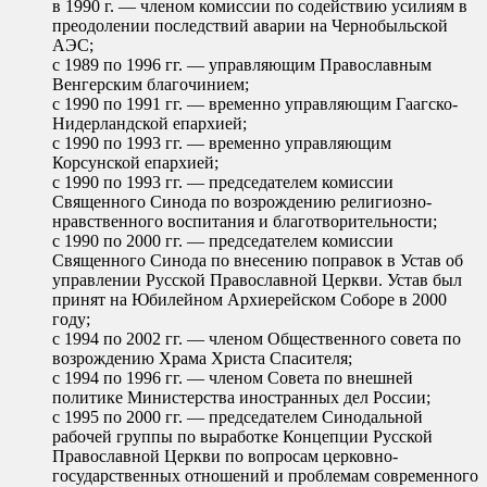
в 1990 г. — членом комиссии по содействию усилиям в
преодолении последствий аварии на Чернобыльской
АЭС;
с 1989 по 1996 гг. — управляющим Православным
Венгерским благочинием;
с 1990 по 1991 гг. — временно управляющим Гаагско-
Нидерландской епархией;
с 1990 по 1993 гг. — временно управляющим
Корсунской епархией;
с 1990 по 1993 гг. — председателем комиссии
Священного Синода по возрождению религиозно-
нравственного воспитания и благотворительности;
с 1990 по 2000 гг. — председателем комиссии
Священного Синода по внесению поправок в Устав об
управлении Русской Православной Церкви. Устав был
принят на Юбилейном Архиерейском Соборе в 2000
году;
с 1994 по 2002 гг. — членом Общественного совета по
возрождению Храма Христа Спасителя;
с 1994 по 1996 гг. — членом Совета по внешней
политике Министерства иностранных дел России;
с 1995 по 2000 гг. — председателем Синодальной
рабочей группы по выработке Концепции Русской
Православной Церкви по вопросам церковно-
государственных отношений и проблемам современного