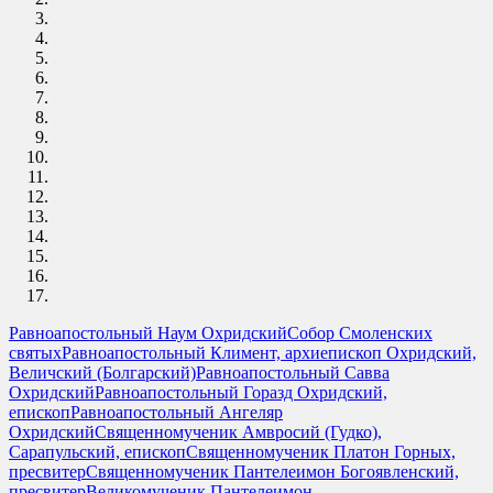
Равноапостольный Наум Охридский
Собор Смоленских
святых
Равноапостольный Климент, архиепископ Охридский,
Величский (Болгарский)
Равноапостольный Савва
Охридский
Равноапостольный Горазд Охридский,
епископ
Равноапостольный Ангеляр
Охридский
Священномученик Амвросий (Гудко),
Сарапульский, епископ
Священномученик Платон Горных,
пресвитер
Священномученик Пантелеимон Богоявленский,
пресвитер
Великомученик Пантелеимон