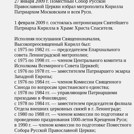
27 января 2009 г. Поместный Собор Русской
Православной Церкви избрал митрополита Кирилла
Патриархом Московским и всея Руси.
1 февраля 2009 г. состоялась интронизация Святейшего
Патриарха Кирилла в Храме Христа Спасителя.
Исполняя послушания Священноначалия,
Высокопреосвященный Кирилл был:
с 1975 по 1982 гг. — председателем Епархиального
совета Ленинградской митрополии;
с 1975 по 1998 гг. — членом Центрального комитета и
Исполкома Всемирного Совета Церквей;
с 1976 по 1978 гг. — заместителем Патриаршего экзарха
Западной Европы;
с 1976 по 1984 гг. — членом Комиссии Священного
Синода по вопросам христианского единства;
c 1978 по 1984 гг. — управляющим Патриаршими
приходами в Финляндии;
с 1978 по 1984 гг. — заместителем председателя филиала
Отдела внешних церковных связей в г. Ленинграде;
с 1980 по 1988 гг. — членом комиссии по подготовке и
проведению празднования 1000-летия Крещения Руси;
в 1990 г. — членом комиссии по подготовке Поместного
Собора Русской Православной Церкви;