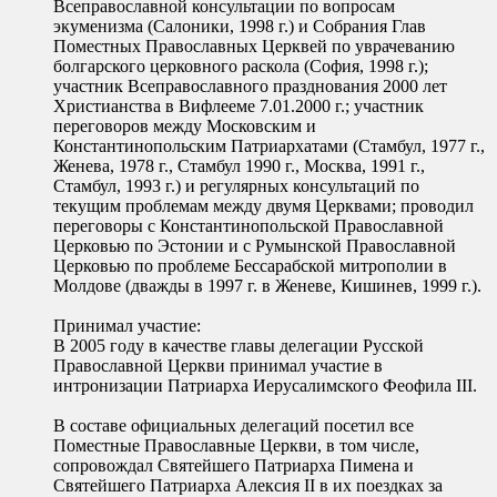
Всеправославной консультации по вопросам
экуменизма (Салоники, 1998 г.) и Собрания Глав
Поместных Православных Церквей по уврачеванию
болгарского церковного раскола (София, 1998 г.);
участник Всеправославного празднования 2000 лет
Христианства в Вифлееме 7.01.2000 г.; участник
переговоров между Московским и
Константинопольским Патриархатами (Стамбул, 1977 г.,
Женева, 1978 г., Стамбул 1990 г., Москва, 1991 г.,
Стамбул, 1993 г.) и регулярных консультаций по
текущим проблемам между двумя Церквами; проводил
переговоры с Константинопольской Православной
Церковью по Эстонии и с Румынской Православной
Церковью по проблеме Бессарабской митрополии в
Молдове (дважды в 1997 г. в Женеве, Кишинев, 1999 г.).
Принимал участие:
В 2005 году в качестве главы делегации Русской
Православной Церкви принимал участие в
интронизации Патриарха Иерусалимского Феофила III.
В составе официальных делегаций посетил все
Поместные Православные Церкви, в том числе,
сопровождал Святейшего Патриарха Пимена и
Святейшего Патриарха Алексия II в их поездках за