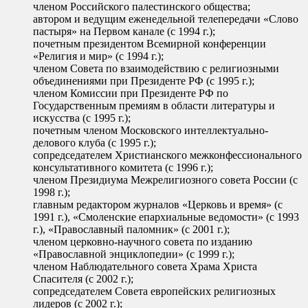
членом Российского палестинского общества;
автором и ведущим еженедельной телепередачи «Слово
пастыря» на Первом канале (с 1994 г.);
почетным президентом Всемирной конференции
«Религия и мир» (с 1994 г.);
членом Совета по взаимодействию с религиозными
объединениями при Президенте РФ (с 1995 г.);
членом Комиссии при Президенте РФ по
Государственным премиям в области литературы и
искусства (с 1995 г.);
почетным членом Московского интеллектуально-
делового клуба (с 1995 г.);
сопредседателем Христианского межконфессионального
консультативного комитета (с 1996 г.);
членом Президиума Межрелигиозного совета России (с
1998 г.);
главным редактором журналов «Церковь и время» (с
1991 г.), «Смоленские епархиальные ведомости» (с 1993
г.), «Православный паломник» (с 2001 г.);
членом церковно-научного совета по изданию
«Православной энциклопедии» (с 1999 г.);
членом Наблюдательного совета Храма Христа
Спасителя (с 2002 г.);
сопредседателем Совета европейских религиозных
лидеров (с 2002 г.);