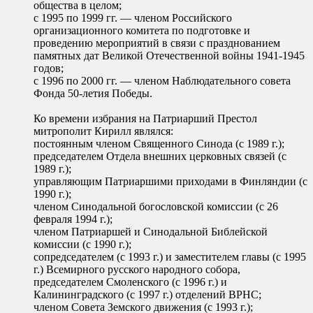
общества в целом;
с 1995 по 1999 гг. — членом Российского
организационного комитета по подготовке и
проведению мероприятий в связи с празднованием
памятных дат Великой Отечественной войны 1941-1945
годов;
с 1996 по 2000 гг. — членом Наблюдательного совета
Фонда 50-летия Победы.
Ко времени избрания на Патриарший Престол
митрополит Кирилл являлся:
постоянным членом Священного Синода (с 1989 г.);
председателем Отдела внешних церковных связей (с
1989 г.);
управляющим Патриаршими приходами в Финляндии (с
1990 г.);
членом Синодальной богословской комиссии (с 26
февраля 1994 г.);
членом Патриаршей и Синодальной Библейской
комиссии (с 1990 г.);
сопредседателем (с 1993 г.) и заместителем главы (с 1995
г.) Всемирного русского народного собора,
председателем Смоленского (с 1996 г.) и
Калининградского (с 1997 г.) отделений ВРНС;
членом Совета Земского движения (с 1993 г.);